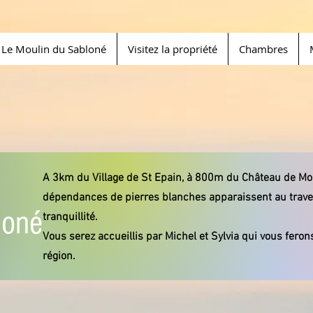
Le Moulin du Sabloné
Visitez la propriété
Chambres
A 3km du Village de St Epain, à 800m du Château de Mont
dépendances de pierres blanches apparaissent au trave
loné
tranquillité.
Vous serez accueillis par Michel et Sylvia qui vous ferons
région.