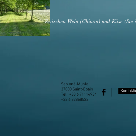
Zwischen Wein (Chinon) und Käse (Ste M
Sabloné-Mühle
37800 Saint-Epain
Kontakti
Tel.: +33 6 71114934
+33 6 32868523