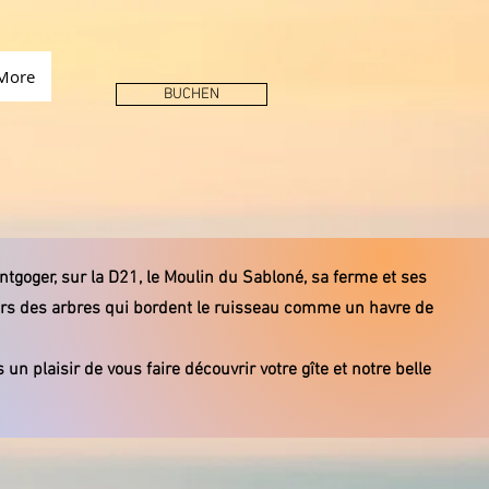
More
BUCHEN
goger, sur la D21, le Moulin du Sabloné, sa ferme et ses
rs des arbres qui bordent le ruisseau comme un havre de
 un plaisir de vous faire découvrir votre gîte et notre belle