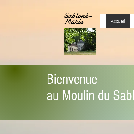
Sabloné-
Mühle
Accueil
Bienvenue
au Moulin du Sab