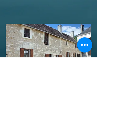
Sabloné-Mühle
37800 Saint-Epain
Tel.:
+33 6 71114934
+33 6 32868523
Kontaktiere uns